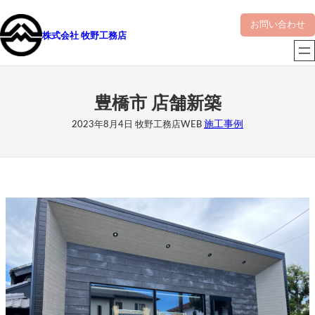
内
お問い合わせ
容
株式会社 牧野工務店
を
ス
キ
ッ
豊橋市 店舗新築
プ
施工事例
2023年8月4日
牧野工務店WEB